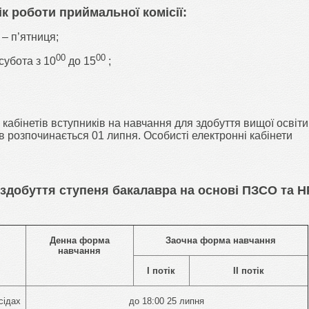
к роботи приймальної комісії:
 – п’ятниця;
00
00
субота з 10
до 15
;
абінетів вступників на навчання для здобуття вищої освіти
 розпочинається 01 липня. Особисті електронні кабінети
 здобуття ступеня бакалавра на основі ПЗСО та Н
Денна форма
Заочна форма навчання
навчання
І потік
ІІ потік
сідах
до 18:00 25 липня