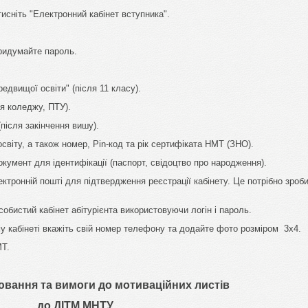
тисніть "Електронний кабінет вступника".
ридумайте пароль.
вищої освіти" (після 11 класу).
я коледжу, ПТУ).
ісля закінчення вишу).
віту, а також номер, Pin-код та рік сертифіката НМТ (ЗНО).
кумент для ідентифікації (паспорт, свідоцтво про народження).
тронній пошті для підтвердження реєстрації кабінету. Це потрібно зроб
собистий кабінет абітурієнта використовуючи логін і пароль.
кабінеті вкажіть свій номер телефону та додайте фото розміром 3х4.
МТ.
ювання та вимоги до мотиваційних
листів
до ДІТМ МНТУ