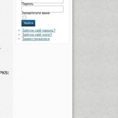
Пароль
Запам'ятати мене
Забули свій пароль?
Забули свій логін?
Зареєструватися
,
РК5: