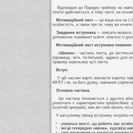
Відповідно до Порядку прийому на навчан
освіти здійснюється, в тому числі, на осн
Мотиваційний лист
— це ваше есе на 1-2
особистість, а також про те, чому ви хочет
Завдання вступника
— описати якомога бі
допомогою отриманої освіти, описати ті дос
Мотиваційний лист вступника повинен мі
«Шапка»
- частина листа, де містяться
(прізвище, ім’я, по-батькові, адреса для 
правому верхньому куті листа.
Вступ.
У цій частині варто викласти коротку ін
МНТУ і як, на його думку, навчання сприяти
Основна частина.
Ця частина починається з другого абзац
розпочати з характеристики професійних ц
(освітній програмі), ким він себе бачить пі
У наступному абзаці вступнику потрібно о
· унікальні якості, що роблять вас особл
· місця попередніх навчань, курсів(за ная
· свої досягнення та докласти додатки (з