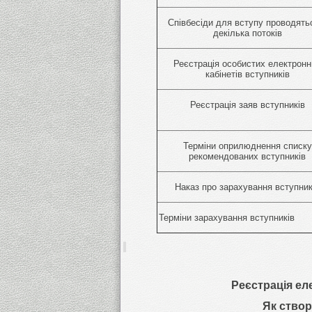
Співбесіди для вступу проводять
декілька потоків
Реєстрація особистих електронн
кабінетів вступників
Реєстрація заяв вступників
Терміни оприлюднення списку
рекомендованих вступників
Наказ про зарахування вступник
Терміни зарахування вступників
Реєстрація еле
Як створ