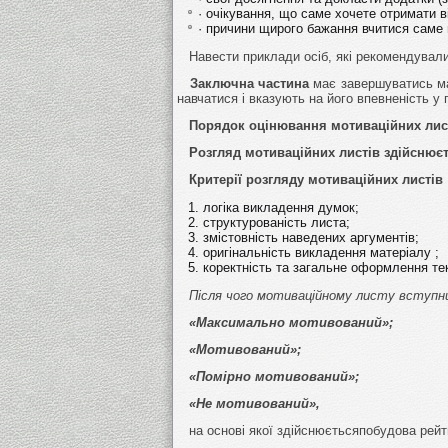
· очікування, що саме хочете отримати 
· причини щирого бажання вчитися саме
Навести приклади осіб, які рекомендували
Заключна частина
має завершуватись ма
навчатися і вказують на його впевненість у 
Порядок оцінювання мотиваційних лист
Розгляд мотиваційних листів здійснюєть
Критерії розгляду мотиваційних листів
логіка викладення думок;
структурованість листа;
змістовність наведених аргументів;
оригінальність викладення матеріалу ;
коректність та загальне оформлення те
Після чого мотиваційному листу вступни
«Максимально мотивований»;
«Мотивований»;
«Помірно мотивований»;
«Не мотивований»,
на основі якої здійснюєтьсяпобудова рейти