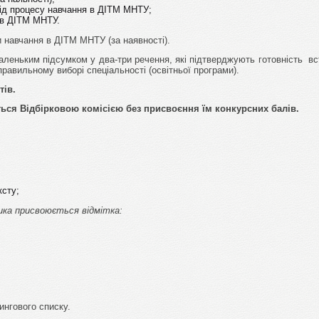
від процесу навчання в ДІТМ МНТУ;
 в ДІТМ МНТУ.
 навчання в ДІТМ МНТУ (за наявності).
леньким підсумком у два-три речення, які підтверджують готовність вс
правильному виборі спеціальності (освітньої програми).
ів.
ся Відбірковою комісією без присвоєння їм конкурсних балів.
ксту;
ка присвоюється відмітка:
нгового списку.