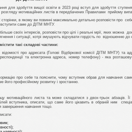
ня для здобуття вищої освіти в 2023 році вступ для здобуття ступен
ові розгляду мотиваційних листів в передбачених Правилами прийому вип
 сторінки, в якому ви повинні максимально детально розповісти про себ
е вступити саме до ДІТМ МНТУ.
льше своїх інтересів, розповісти про цілі і реальні мрії, яких можна до
ягнення і ситуації, котрі змушують відчувати гордість по відношенню до 
стити такі складові частини:
 відомості про адресата (Голові Відбіркової комісії ДІТМ МНТУ) та ад
кореспонденції та електронна адреса, номер телефону) - яка розташову
формацію про себе та пояснити, чому вступник обрав для навчання са
ме його професійному розвитку і зростанню.
у мотиваційного листа та може складатися з двох-трьох абзаців. Ї
ілей вступника, описати, що саме його цікавить в обраній ним спеціа
сля завершення навчання тощо.
писати:
ивим;
вності);
а наявності);