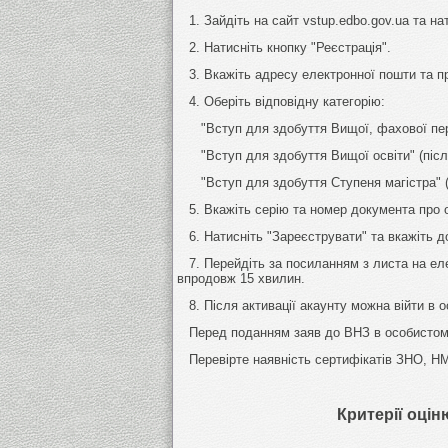
1. Зайдіть на сайт vstup.edbo.gov.ua та на
2. Натисніть кнопку "Реєстрація".
3. Вкажіть адресу електронної пошти та п
4. Оберіть відповідну категорію:
"Вступ для здобуття Вищої, фахової перед
"Вступ для здобуття Вищої освіти" (післ
"Вступ для здобуття Ступеня магістра" (п
5. Вкажіть серію та номер документа про ос
6. Натисніть "Зареєструвати" та вкажіть до
7. Перейдіть за посиланням з листа на елек
впродовж 15 хвилин.
8. Після активації акаунту можна війти в о
Перед поданням заяв до ВНЗ в особистому 
Перевірте наявність сертифікатів ЗНО, Н
Критерії
оцін