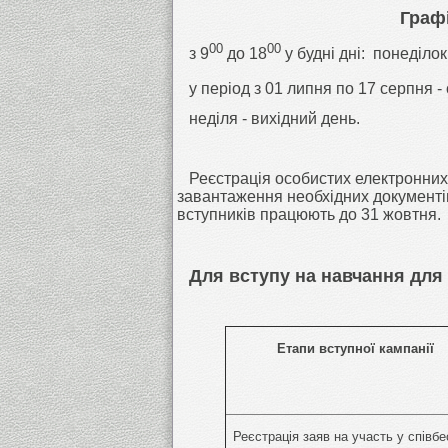
Графі
00
00
з 9
до 18
у будні дні: понеділок
у період з 01 липня по 17 серпня - 
неділя - вихідний день.
Реєстрація особистих електронних к
завантаження необхідних документів
вступників працюють до 31 жовтня.
Для вступу на навчання для
Етапи вступної кампанії
Реєстрація заяв на участь у співбе