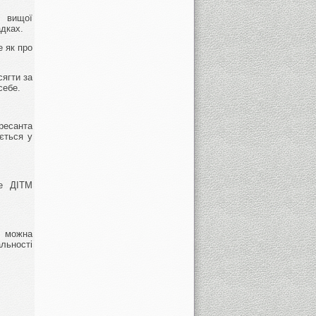
я вищої
адках.
е як про
сягти за
себе.
ресанта
ється у
ме ДІТМ
ї можна
льності