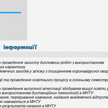
та проведення захисту
дипломних робіт з використанням
вах карантину
демічних
заходів
у зв'язку з поширенням коронавірусної хво
ції та проведення освітнього процесу в осінньому семестр
а проведення випускної атестації здобувачів вищої освіти 
з використанням дистанційних технологій в МНТУ
ання, переривання навчання, надання академічної відпустк
які навчаються в МНТУ
я результатів начання в МНТУ