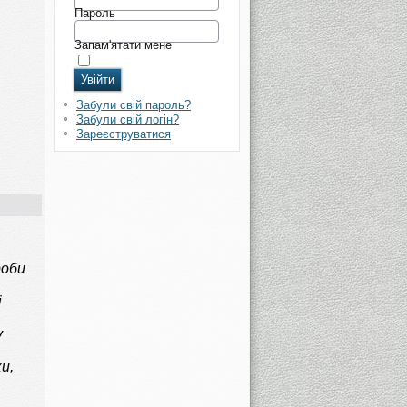
Пароль
Запам'ятати мене
Забули свій пароль?
Забули свій логін?
Зареєструватися
роби
і
у
и,