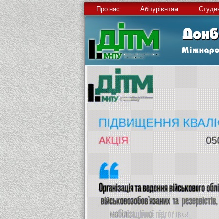
Про нас
Абітурієнтам
Студе