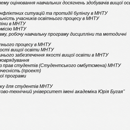
ему оцінювання навчальних
досягнень здобувачів вищої ос
нфліктних ситуацій та протидії булінгу в МНТУ
ьність учасників освітнього процесу в МНТУ
ліни в МНТУ
омісію МНТУ
му, робочу навчальну програму дисципліни та методичні
тнього процесу в МНТУ
кості вищої освіти МНТУ
нього забезпечення якості вищої освіти в МНТУ
моврядування
 з прав студентів (Студентського омбутсмена) МНТУ
чесність (проект)
ої програми
ку для студентів МНТУ
во-технічний університет імені академіка Юрія Бугая
"