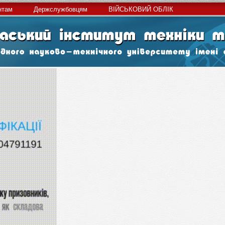
нтам
Держслужбовцям
ВІЙСЬКОВИЙ ОБЛІК