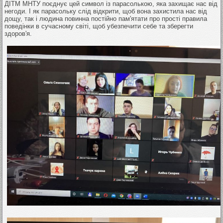
ДІТМ МНТУ поєднує цей символ із парасолькою, яка захищає нас від
негоди. І як парасольку слід відкрити, щоб вона захистила нас від
дощу, так і людина повинна постійно пам'ятати про прості правила
поведінки в сучасному світі, щоб убезпечити себе та зберегти
здоров'я.