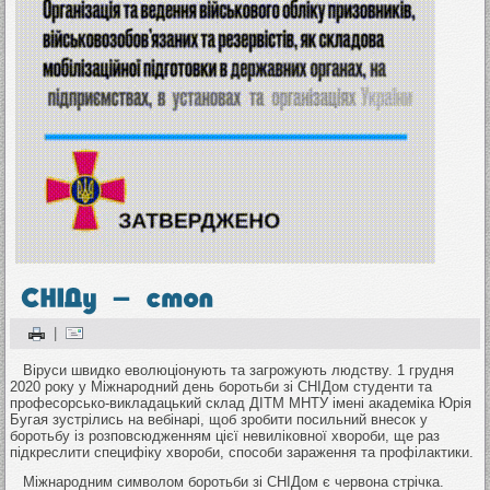
|
Віруси швидко еволюціонують та загрожують людству. 1 грудня
2020 року у Міжнародний день боротьби зі СНІДом студенти та
професорсько-викладацький склад ДІТМ МНТУ імені академіка Юрія
Бугая зустрілись на вебінарі, щоб зробити посильний внесок у
боротьбу із розповсюдженням цієї невиліковної хвороби, ще раз
підкреслити специфіку хвороби, способи зараження та профілактики.
Міжнародним символом боротьби зі СНІДом є червона стрічка.